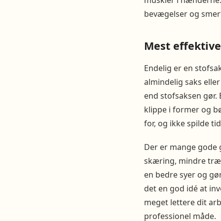
muskler i hænderne. 
bevægelser og smert
Mest effektiv
Endelig er en stofsa
almindelig saks ell
end stofsaksen gør. E
klippe i former og bø
for, og ikke spilde t
Der er mange gode gr
skæring, mindre træt
en bedre syer og gør
det en god idé at inv
meget lettere dit ar
professionel måde.