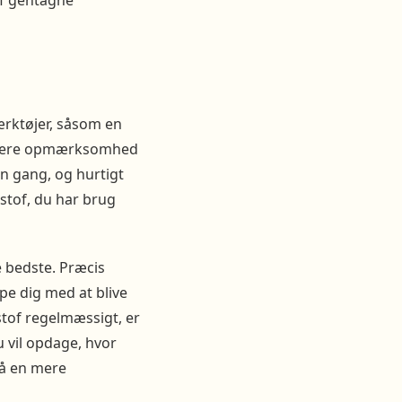
af gentagne
ærktøjer, såsom en
er mere opmærksomhed
én gang, og hurtigt
 stof, du har brug
e bedste. Præcis
pe dig med at blive
stof regelmæssigt, er
u vil opdage, hvor
på en mere