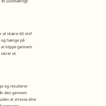
r et uundværligt
r at skære dit stof
ig og hænge på
l at klippe gennem
sikrer et
ge og resulterer
, går den gennem
uden at stresse dine