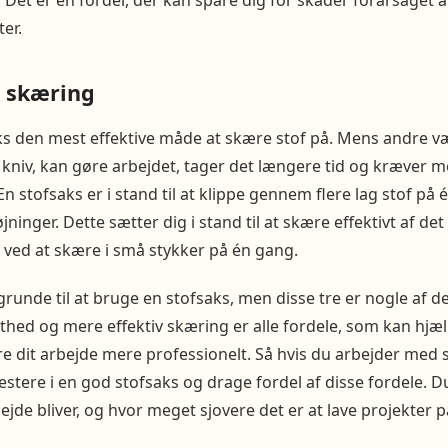
Det er en fordel, der kan spare dig for skader forårsaget 
er.
e skæring
ks den mest effektive måde at skære stof på. Mens andre v
er kniv, kan gøre arbejdet, tager det længere tid og kræv
n stofsaks er i stand til at klippe gennem flere lag stof på 
jninger. Dette sætter dig i stand til at skære effektivt af det
id ved at skære i små stykker på én gang.
unde til at bruge en stofsaks, men disse tre er nogle af d
hed og mere effektiv skæring er alle fordele, som kan hjæl
e dit arbejde mere professionelt. Så hvis du arbejder med 
estere i en god stofsaks og drage fordel af disse fordele. D
bejde bliver, og hvor meget sjovere det er at lave projekter 