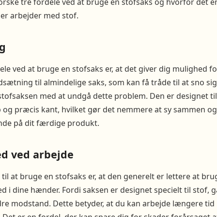
forske tre fordele ved at bruge en stofsaks og hvorfor det e
der arbejder med stof.
g
ele ved at bruge en stofsaks er, at det giver dig mulighed fo
sætning til almindelige saks, som kan få tråde til at sno s
stofsaksen med at undgå dette problem. Den er designet ti
p og præcis kant, hvilket gør det nemmere at sy sammen og 
nde på dit færdige produkt.
d ved arbejde
il at bruge en stofsaks er, at den generelt er lettere at bru
d i dine hænder. Fordi saksen er designet specielt til stof
re modstand. Dette betyder, at du kan arbejde længere tid 