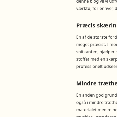
denne blog vil vi ud
værktøj for enhver, 
Præcis skærin
En af de største ford
meget præcist. I mod
snitkanten, hjælper 
stoffet med en skar
professionelt udsee
Mindre træthe
En anden god grund t
også i mindre træthe
materialet med mind