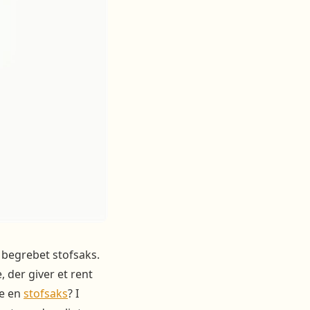
d begrebet stofsaks.
 der giver et rent
ge en
stofsaks
? I