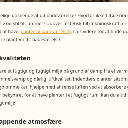
delige udseende af dit badeværelse? Hvorfor ikke tilføje nogl
øje liv og stil til rummet? Udover æstetisk tiltrækningskraft, e
d at have
planter til badeværelset
. Læs videre for at finde u
re planter i dit badeværelse.
kvaliteten
e et fugtigt og fugtigt miljø på grund af damp fra et varm
immelsvamp og dårlig luftkvalitet. Indendørs planter såsom f
blomme kan hjælpe med at rense luften ved at absorbere gi
 er bekymret for at have planter i et fugtigt rum, kan du altid
gt miljø.
lappende atmosfære