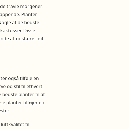
 de travle morgener.
lappende. Planter
Nogle af de bedste
 kaktusser. Disse
ende atmosfære i dit
er også tilføje en
e og stil til ethvert
bedste planter til at
e planter tilføjer en
ster.
uftkvalitet til