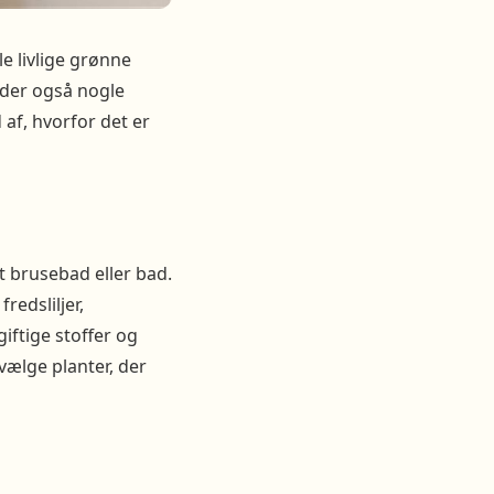
e livlige grønne
r der også nogle
d af, hvorfor det er
t brusebad eller bad.
redsliljer,
ftige stoffer og
 vælge planter, der