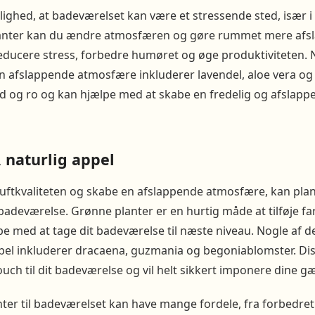
ghed, at badeværelset kan være et stressende sted, især i
planter kan du ændre atmosfæren og gøre rummet mere afs
educere stress, forbedre humøret og øge produktiviteten. 
 en afslappende atmosfære inkluderer lavendel, aloe vera og
ed og ro og kan hjælpe med at skabe en fredelig og afslapp
, naturlig appel
uftkvaliteten og skabe en afslappende atmosfære, kan plant
t badeværelse. Grønne planter er en hurtig måde at tilføje farv
e med at tage dit badeværelse til næste niveau. Nogle af de 
appel inkluderer dracaena, guzmania og begoniablomster. Diss
touch til dit badeværelse og vil helt sikkert imponere dine gæ
nter til badeværelset kan have mange fordele, fra forbedret l