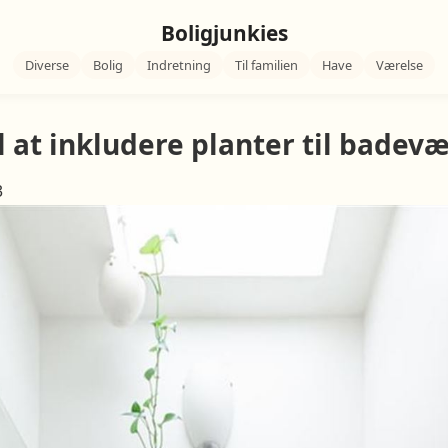
Boligjunkies
Diverse
Bolig
Indretning
Til familien
Have
Værelse
l at inkludere planter til badev
3