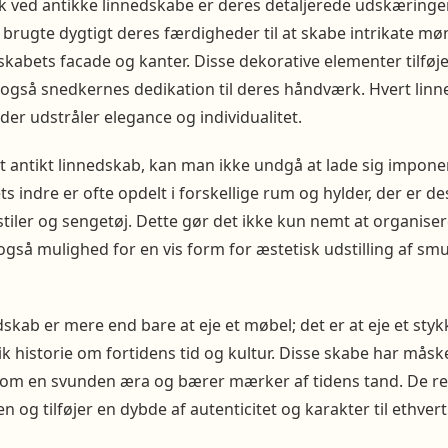
æk ved antikke linnedskabe er deres detaljerede udskæringe
brugte dygtigt deres færdigheder til at skabe intrikate mø
 skabets facade og kanter. Disse dekorative elementer tilføje
 også snedkernes dedikation til deres håndværk. Hvert linn
der udstråler elegance og individualitet.
 antikt linnedskab, kan man ikke undgå at lade sig impone
 indre er ofte opdelt i forskellige rum og hylder, der er de
kstiler og sengetøj. Dette gør det ikke kun nemt at organis
også mulighed for en vis form for æstetisk udstilling af smu
edskab er mere end bare at eje et møbel; det er at eje et styk
ik historie om fortidens tid og kultur. Disse skabe har måsk
 om en svunden æra og bærer mærker af tidens tand. De r
den og tilføjer en dybde af autenticitet og karakter til ethver