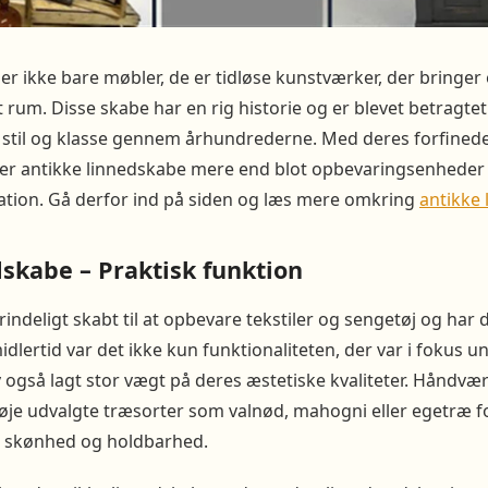
er ikke bare møbler, de er tidløse kunstværker, der bringer
t rum. Disse skabe har en rig historie og er blevet betragt
 stil og klasse gennem århundrederne. Med deres forfine
er antikke linnedskabe mere end blot opbevaringsenheder – 
ation. Gå derfor ind på siden og læs mere omkring
antikke
skabe – Praktisk funktion
ndeligt skabt til at opbevare tekstiler og sengetøj og har d
idlertid var det ikke kun funktionaliteten, der var i fokus u
v også lagt stor vægt på deres æstetiske kvaliteter. Håndv
øje udvalgte træsorter som valnød, mahogni eller egetræ f
t skønhed og holdbarhed.