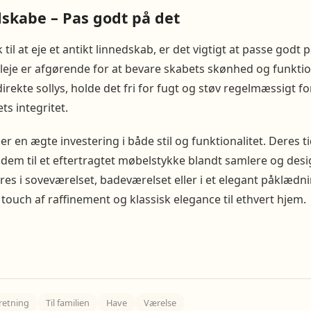
dskabe – Pas godt på det
 til at eje et antikt linnedskab, er det vigtigt at passe god
leje er afgørende for at bevare skabets skønhed og funktion
irekte sollys, holde det fri for fugt og støv regelmæssigt f
ts integritet.
er en ægte investering i både stil og funktionalitet. Deres 
 dem til et eftertragtet møbelstykke blandt samlere og desi
es i soveværelset, badeværelset eller i et elegant påklædnin
 touch af raffinement og klassisk elegance til ethvert hjem.
retning
Til familien
Have
Værelse