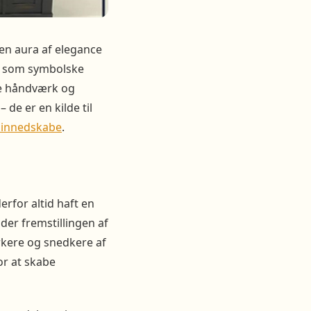
 en aura af elegance
et som symbolske
de håndværk og
de er en kilde til
 linnedskabe
.
erfor altid haft en
nder fremstillingen af
ærkere og snedkere af
or at skabe