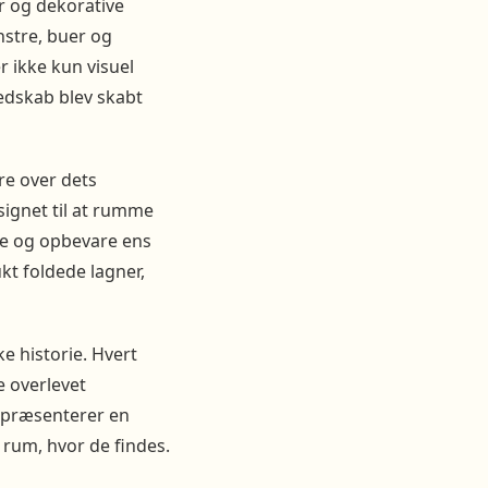
r og dekorative
nstre, buer og
r ikke kun visuel
edskab blev skabt
re over dets
signet til at rumme
ere og opbevare ens
kt foldede lagner,
ke historie. Hvert
e overlevet
epræsenterer en
t rum, hvor de findes.