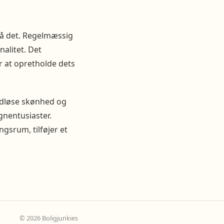
t på det. Regelmæssig
alitet. Det
or at opretholde dets
tidløse skønhed og
gnentusiaster.
gsrum, tilføjer et
© 2026 Boligjunkies