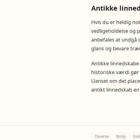
Antikke linne
Hvis du er heldig nok
vedligeholdelse og p
anbefales at undgå d
glans og bevare træe
Antikke linnedskabe 
historiske værdi gør
Uanset om det placer
antikt linnedskab en
Diverse
Bolig
Ind