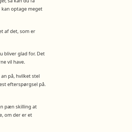
er, så kan du få
tel kan optage meget
t af det, som er
 bliver glad for. Det
ne vil have.
an på, hvilket stel
est efterspørgsel på.
n pæn skilling at
e, om der er et