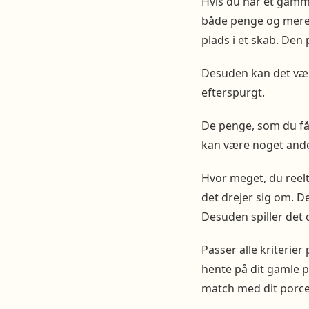
Hvis du har et gamme
både penge og mere p
plads i et skab. Den 
Desuden kan det være
efterspurgt.
De penge, som du får
kan være noget andet
Hvor meget, du reelt 
det drejer sig om. D
Desuden spiller det o
Passer alle kriterie
hente på dit gamle p
match med dit porc