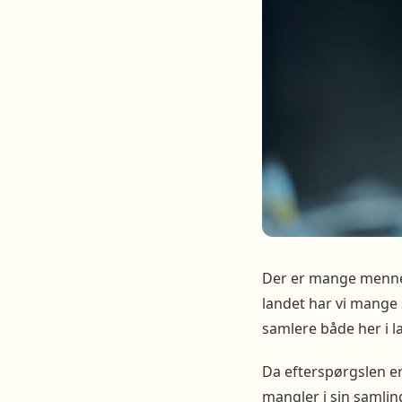
Der er mange mennesk
landet har vi mange
samlere både her i l
Da efterspørgslen er
mangler i sin samlin