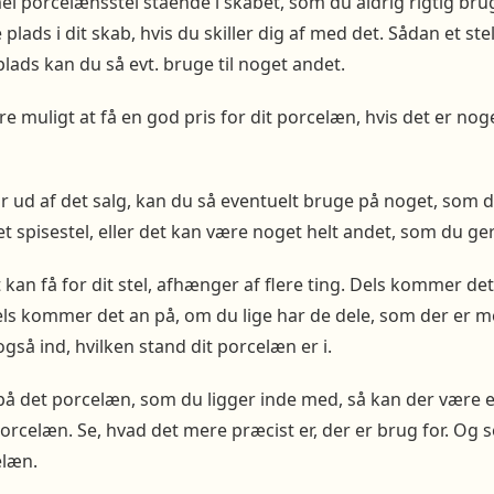
l porcelænsstel stående i skabet, som du aldrig rigtig brug
lads i dit skab, hvis du skiller dig af med det. Sådan et s
plads kan du så evt. bruge til noget andet.
 muligt at få en god pris for dit porcelæn, hvis det er noge
 ud af det salg, kan du så eventuelt bruge på noget, som du
 spisestel, eller det kan være noget helt andet, som du ger
kan få for dit stel, afhænger af flere ting. Dels kommer det 
els kommer det an på, om du lige har de dele, som der er m
gså ind, hvilken stand dit porcelæn er i.
r på det porcelæn, som du ligger inde med, så kan der være e
orcelæn. Se, hvad det mere præcist er, der er brug for. Og s
elæn.