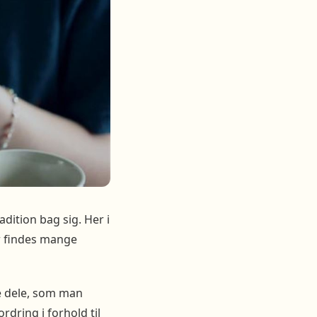
dition bag sig. Her i
r findes mange
de dele, som man
dring i forhold til