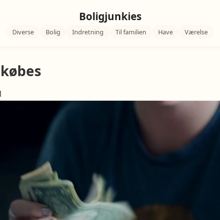
Boligjunkies
Diverse
Bolig
Indretning
Til familien
Have
Værelse
 købes
1