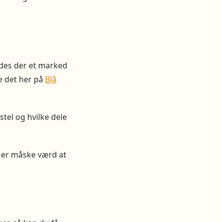
indes der et marked
e det her på
Blå
stel og hvilke dele
t er måske værd at