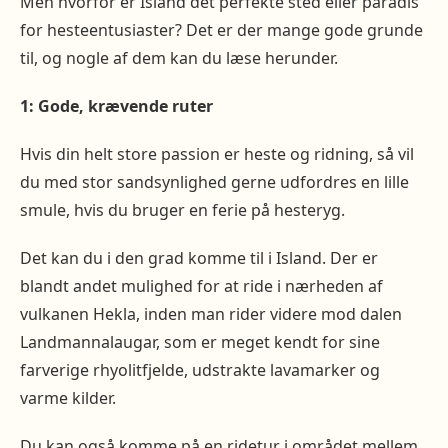
Men hvorfor er Island det perfekte sted eller paradis
for hesteentusiaster? Det er der mange gode grunde
til, og nogle af dem kan du læse herunder.
1: Gode, krævende ruter
Hvis din helt store passion er heste og ridning, så vil
du med stor sandsynlighed gerne udfordres en lille
smule, hvis du bruger en ferie på hesteryg.
Det kan du i den grad komme til i Island. Der er
blandt andet mulighed for at ride i nærheden af
vulkanen Hekla, inden man rider videre mod dalen
Landmannalaugar, som er meget kendt for sine
farverige rhyolitfjelde, udstrakte lavamarker og
varme kilder.
Du kan også komme på en ridetur i området mellem