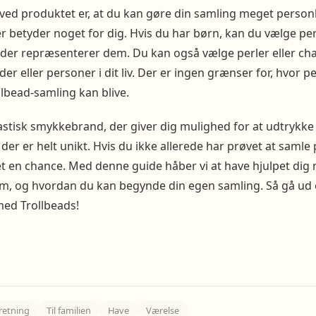
 ved produktet er, at du kan gøre din samling meget personli
r betyder noget for dig. Hvis du har børn, kan du vælge pe
rer, der repræsenterer dem. Du kan også vælge perler eller c
er eller personer i dit liv. Der er ingen grænser for, hvor p
lbead-samling kan blive.
astisk smykkebrand, der giver dig mulighed for at udtrykke 
er er helt unikt. Hvis du ikke allerede har prøvet at samle 
det en chance. Med denne guide håber vi at have hjulpet dig 
m, og hvordan du kan begynde din egen samling. Så gå ud o
ed Trollbeads!
retning
Til familien
Have
Værelse