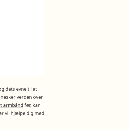
g dets evne til at
nnesker verden over
dit armbånd
før
, kan
er vil hjælpe dig med