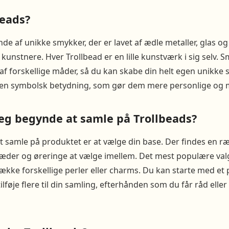
beads?
de af unikke smykker, der er lavet af ædle metaller, glas og
 kunstnere. Hver Trollbead er en lille kunstværk i sig selv.
af forskellige måder, så du kan skabe din helt egen unikke st
 en symbolsk betydning, som gør dem mere personlige og 
eg begynde at samle på Trollbeads?
 at samle på produktet er at vælge din base. Der findes en r
der og øreringe at vælge imellem. Det mest populære va
række forskellige perler eller charms. Du kan starte med et p
lføje flere til din samling, efterhånden som du får råd eller 