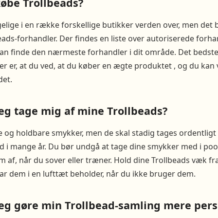
købe Trollbeads?
elige i en række forskellige butikker verden over, men det 
eads-forhandler. Der findes en liste over autoriserede forh
an finde den nærmeste forhandler i dit område. Det bedste
er er, at du ved, at du køber en ægte produktet , og du kan 
det.
eg tage mig af mine Trollbeads?
og holdbare smykker, men de skal stadig tages ordentligt 
nd i mange år. Du bør undgå at tage dine smykker med i pool
 af, når du sover eller træner. Hold dine Trollbeads væk f
ar dem i en lufttæt beholder, når du ikke bruger dem.
eg gøre min Trollbead-samling mere pers