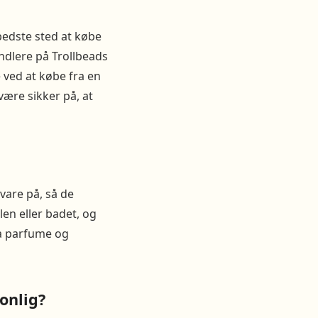
bedste sted at købe
andlere på Trollbeads
 ved at købe fra en
være sikker på, at
vare på, så de
en eller badet, og
ra parfume og
onlig?