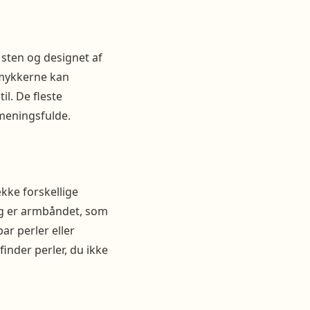
 sten og designet af
 Smykkerne kan
il. De fleste
meningsfulde.
ække forskellige
lg er armbåndet, som
ar perler eller
finder perler, du ikke