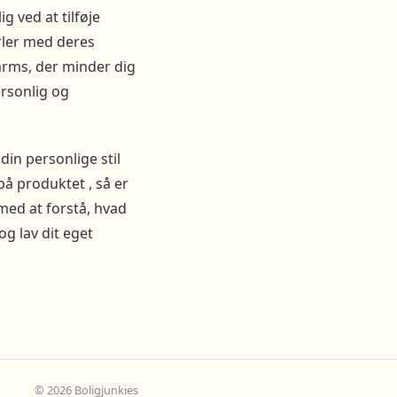
g ved at tilføje
rler med deres
harms, der minder dig
ersonlig og
din personlige stil
på produktet , så er
med at forstå, hvad
g lav dit eget
© 2026 Boligjunkies