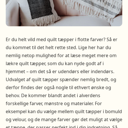
Er du helt vild med quilt tæpper i flotte farver? Så er
du kommet til det helt rette sted. Lige her har du
nemlig netop mulighed for at læse meget mere om
lækre quilt tæpper, som du kan nyde godt af i
hjemmet – om det så er udendørs eller indendørs.
Udvalget af quilt tæpper spænder nemlig bredt, og
derfor findes der også nogle til ethvert ønske og
behov. De kommer blandt andet i alverdens
forskellige farver, mønstre og materialer. For
eksempel kan du vælge mellem quilt tæpper i bomuld
og velour, og de mange farver gør det muligt at vælge
et tæppe, der passer perfekt ind i din indretning. Så