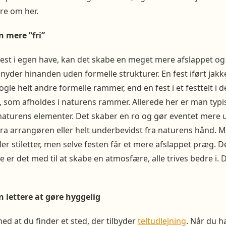
re om her.
n mere ”fri”
fest i egen have, kan det skabe en meget mere afslappet 
yder hinanden uden formelle strukturer. En fest iført jakke
gle helt andre formelle rammer, end en fest i et festtelt i de
 som afholdes i naturens rammer. Allerede her er man typis
aturens elementer. Det skaber en ro og gør eventet mere 
fra arrangøren eller helt underbevidst fra naturens hånd. 
r stiletter, men selve festen får et mere afslappet præg. Det
te er det med til at skabe en atmosfære, alle trives bedre i
n lettere at gøre hyggelig
ed at du finder et sted, der tilbyder
teltudlejning
. Når du ha