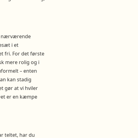
og nærværende
sæt i et
t fri. For det første
k mere rolig og i
uformelt – enten
Man kan stadig
 gør at vi hviler
. Det er en kæmpe
r teltet, har du