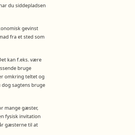
 har du siddepladsen
økonomisk gevinst
 mad fra et sted som
et kan f.eks. være
passende bruge
er omkring teltet og
du dog sagtens bruge
vor mange gæster,
n fysisk invitation
r gæsterne til at