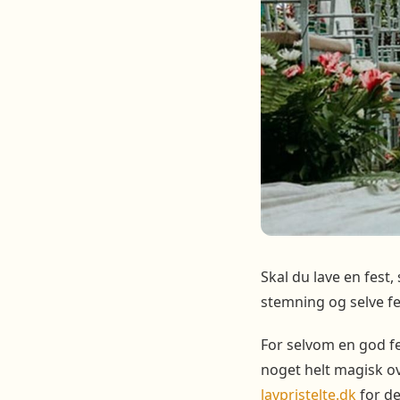
Skal du lave en fest,
stemning og selve f
For selvom en god fes
noget helt magisk ov
lavpristelte.dk
for de