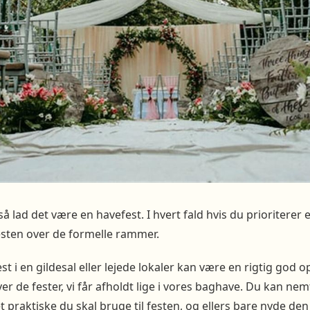
 så lad det være en havefest. I hvert fald hvis du prioriterer
esten over de formelle rammer.
t i en gildesal eller lejede lokaler kan være en rigtig god op
er de fester, vi får afholdt lige i vores baghave. Du kan ne
t praktiske du skal bruge til festen, og ellers bare nyde d