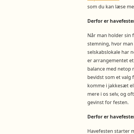
som du kan læse me
Derfor er havefeste
Når man holder sin 
stemning, hvor man n
selskabslokale har no
er arrangementet et,
balance med netop n
bevidst som et valg 
komme i jakkesæt elle
mere i os selv, og of
gevinst for festen.
Derfor er havefeste
Havefesten starter m