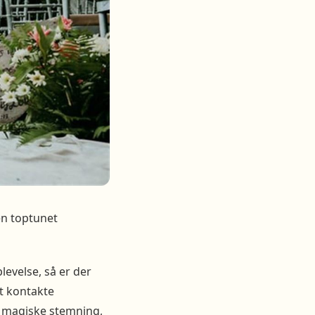
 en toptunet
levelse, så er der
mt kontakte
en magiske stemning,