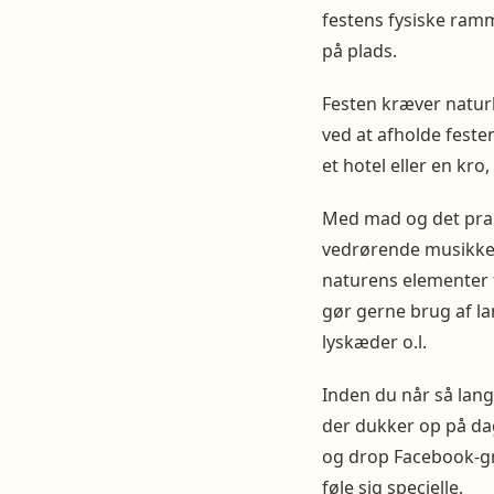
festens fysiske ram
på plads.
Festen kræver naturl
ved at afholde feste
et hotel eller en kro,
Med mad og det prakt
vedrørende musikken
naturens elementer t
gør gerne brug af la
lyskæder o.l.
Inden du når så lang
der dukker op på dage
og drop Facebook-gru
føle sig specielle.