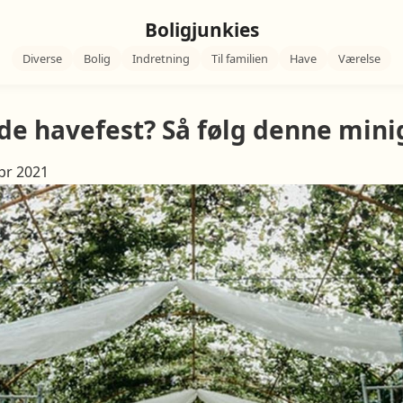
Boligjunkies
Diverse
Bolig
Indretning
Til familien
Have
Værelse
lde havefest? Så følg denne min
Apr 2021