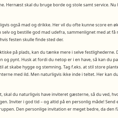
me. Hernæst skal du bruge borde og stole samt service. Nu
igvis også mad og drikke. Her vil du ofte kunne score en 
n selv og bestille god mad udefra, sammenlignet med at få
 hvis festen skulle finde sted der.
iske på plads, kan du tænke mere i selve festlighederne. D
 og pynt. Husk at fordi du netop er i en have, så kan du 
il at skabe hygge og stemning. Tag f.eks. at stil store plant
nterne med ild. Men naturligvis ikke inde i teltet. Her kan 
t, skal du naturligvis have inviteret gæsterne, så du ved, h
n. Inviter i god tid – og altid på en personlig måde! Send e
ppen. Den personlige invitation er meget bedre, da den få