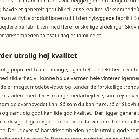
nfor strik branchen. De havde begge igennem længere tid h
og havde et generelt godt blik til at se kvalitet. Virksomhed
man at flytte produktionen ud til den nybyggede fabrik i Bir
bejdere på fabrikken med flere forskellige afdelinger. Skovh
or virksomheden fortsat i dag er familieejet.
der utrolig høj kvalitet
olig populært blandt mange, og er helt perfekt her til vinter
 med sikkerhed vil kunne holde varmen hele vinteren igenne
da de er meget modebevidste og kender de forskellige trend
eres viden med deres mange medarbejdere, som rejser ve
 som de overhovedet kan. Så som du kan høre, så er Skovhuu
 og samtidig godt kan lide god kvalitet. Der ligger generel
re design. Lige meget om det er de farver som trender elle
ne. Derudover så har virksomheden nogle utrolig gode sa
olig godt i mange år. Dette er utrolig vigtigt, da de altid 