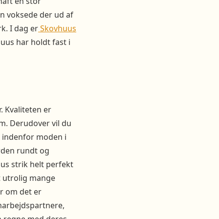
aft en stor
e3n voksede der ud af
k. I dag er
Skovhuus
uus har holdt fast i
. Kvaliteten er
m. Derudover vil du
s indenfor moden i
rden rundt og
s strik helt perfekt
t utrolig mange
r om det er
marbejdspartnere,
kan regne med deres