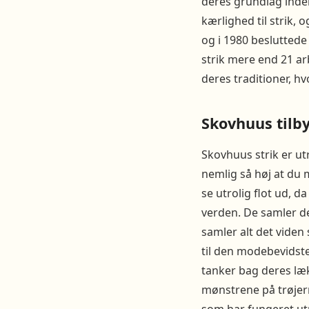
deres grundlag inde
kærlighed til strik, 
og i 1980 besluttede 
strik mere end 21 ar
deres traditioner, hv
Skovhuus tilby
Skovhuus strik er utr
nemlig så høj at du
se utrolig flot ud, 
verden. De samler d
samler alt det viden
til den modebevidste
tanker bag deres læk
mønstrene på trøjer
som har fungeret utr