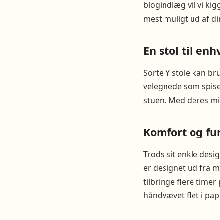
blogindlæg vil vi ki
mest muligt ud af din
En stol til en
Sorte Y stole kan b
velegnede som spise
stuen. Med deres mi
Komfort og fun
Trods sit enkle desi
er designet ud fra 
tilbringe flere time
håndvævet flet i pa