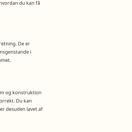
 hvordan du kan få
retning. De er
onsgenstande i
mmet.
orm og konstruktion
orrekt. Du kan
 er desuden lavet af