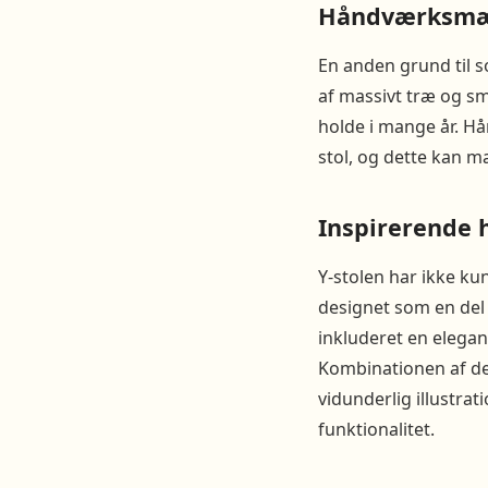
Håndværksmæs
En anden grund til s
af massivt træ og sm
holde i mange år. H
stol, og dette kan m
Inspirerende h
Y-stolen har ikke kun
designet som en del a
inkluderet en elega
Kombinationen af det
vidunderlig illustra
funktionalitet.