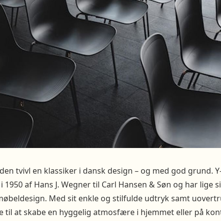
uden tvivl en klassiker i dansk design – og med god grund. Y
 i 1950 af Hans J. Wegner til Carl Hansen & Søn og har lige s
øbeldesign. Med sit enkle og stilfulde udtryk samt uovert
 til at skabe en hyggelig atmosfære i hjemmet eller på kont