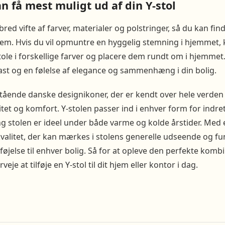
 få mest muligt ud af din Y-stol
 bred vifte af farver, materialer og polstringer, så du kan f
 hjem. Hvis du vil opmuntre en hyggelig stemning i hjemmet, 
 stole i forskellige farver og placere dem rundt om i hjemme
ast og en følelse af elegance og sammenhæng i din bolig.
stående danske designikoner, der er kendt over hele verden
itet og komfort. Y-stolen passer ind i enhver form for indre
 stolen er ideel under både varme og kolde årstider. Med e
itet, der kan mærkes i stolens generelle udseende og funkt
føjelse til enhver bolig. Så for at opleve den perfekte kombi
eje at tilføje en Y-stol til dit hjem eller kontor i dag.