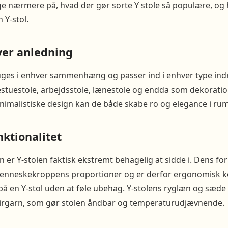
gge nærmere på, hvad der gør sorte Y stole så populære, og
 Y-stol.
hver anledning
ruges i enhver sammenhæng og passer ind i enhver type ind
stuestole, arbejdsstole, lænestole og endda som dekorati
nimalistiske design kan de både skabe ro og elegance i ru
ktionalitet
gn er Y-stolen faktisk ekstremt behagelig at sidde i. Dens f
menneskekroppens proportioner og er derfor ergonomisk k
r på en Y-stol uden at føle ubehag. Y-stolens ryglæn og sæde
pirgarn, som gør stolen åndbar og temperaturudjævnende.