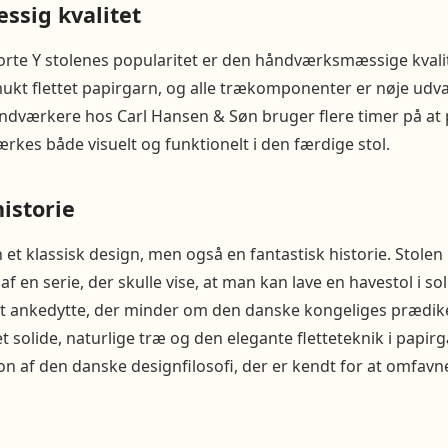
sig kvalitet
orte Y stolenes popularitet er den håndværksmæssige kvalite
ukt flettet papirgarn, og alle trækomponenter er nøje udva
åndværkere hos Carl Hansen & Søn bruger flere timer på at
ærkes både visuelt og funktionelt i den færdige stol.
istorie
 et klassisk design, men også en fantastisk historie. Stolen
f en serie, der skulle vise, at man kan lave en havestol i s
nt ankedytte, der minder om den danske kongeliges prædike
 solide, naturlige træ og den elegante fletteteknik i papirg
tion af den danske designfilosofi, der er kendt for at omfav