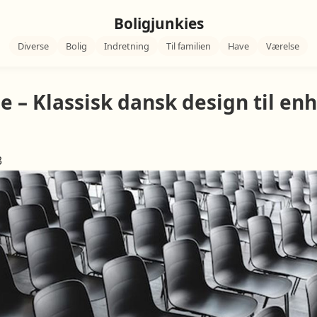
Boligjunkies
Diverse
Bolig
Indretning
Til familien
Have
Værelse
le – Klassisk dansk design til en
3