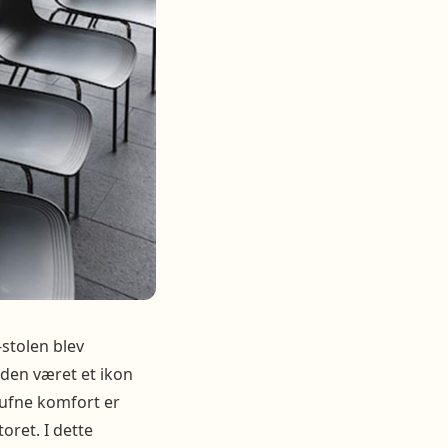
-stolen blev
iden været et ikon
rufne komfort er
oret. I dette