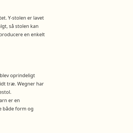
t. Y-stolen er lavet
lgt, så stolen kan
 producere en enkelt
 blev oprindeligt
olidt træ. Wegner har
stol.
arn er en
ne både form og