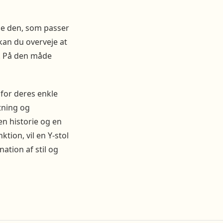
inde den, som passer
kan du overveje at
t. På den måde
 for deres enkle
tning og
n historie og en
ion, vil en Y-stol
nation af stil og