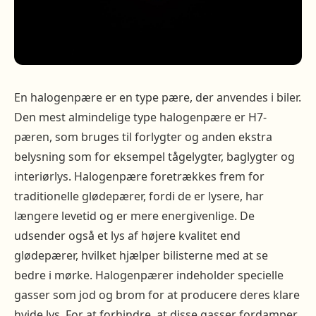
En halogenpære er en type pære, der anvendes i biler.
Den mest almindelige type halogenpære er H7-
pæren, som bruges til forlygter og anden ekstra
belysning som for eksempel tågelygter, baglygter og
interiørlys. Halogenpære foretrækkes frem for
traditionelle glødepærer, fordi de er lysere, har
længere levetid og er mere energivenlige. De
udsender også et lys af højere kvalitet end
glødepærer, hvilket hjælper bilisterne med at se
bedre i mørke. Halogenpærer indeholder specielle
gasser som jod og brom for at producere deres klare
hvide lys. For at forhindre, at disse gasser fordamper